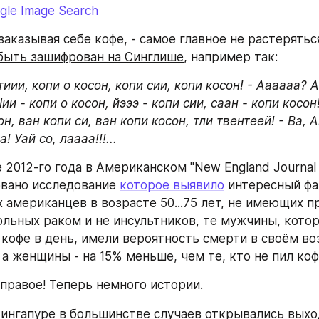
gle Image Search
заказывая себе кофе, - самое главное не растеряться
быть зашифрован на Синглише
, например так:
иии, копи о косон, копи сии, копи косон! - Аааааа? Аг
ии - копи о косон, йэээ - копи сии, саан - копи косон!
он, ван копи си, ван копи косон, тли твентеей! - Ва, А
! Уай со, лаааа!!!...
ае 2012-го года в Американском "New England Journal o
вано исследование 
которое выявило
 интересный фа
 американцев в возрасте 50...75 лет, не имеющих пр
ольных раком и не инсультников, те мужчины, котор
 кофе в день, имели вероятность смерти в своём во
, а женщины - на 15% меньше, чем те, кто не пил ко
 правое! Теперь немного истории.
ингапуре в большинстве случаев открывались выхо