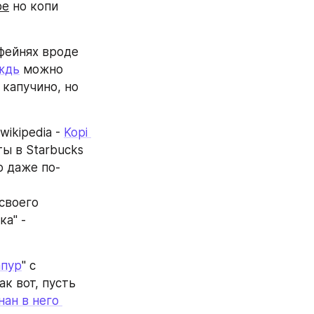
ре
 но копи 
фейнях вроде 
ждь
 можно 
капучино, но 
ikipedia - 
Kopi 
ы в Starbucks 
о даже по-
своего 
а" - 
апур
" с 
 вот, пусть 
ан в него 