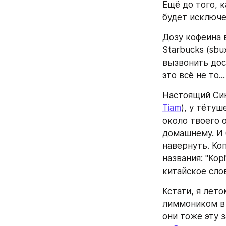
Ещё до того, к
будет исключе
Дозу кофеина 
Starbucks (sbu
вызвонить дос
это всё не то...
Настоящий Синг
Tiam
), у тёту
около твоего 
домашнему. И 
навернуть. Коп
названия: "Kopi
китайское сло
Кстати, я лето
лиммоником в 
они тоже эту 