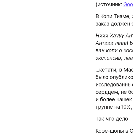
(источник: 
Goo
В Копи Тиаме, 
заказ 
должен 
Ниии Хаууу Ант
Антиии лааа! Ы
ван копи о кос
экспенсив, лааа
...кстати, в М
было опублико
исследованных
сердцем, не б
и более чашек
группе на 10%
Так что дело -
Кофе-шопы в С