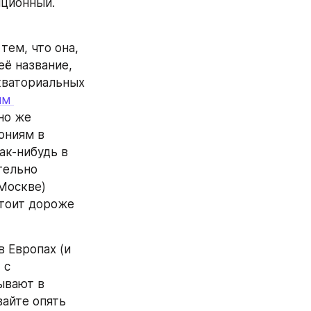
иционный. 
тем, что она, 
ё название, 
ваториальных 
м 
о же 
ниям в 
ак-нибудь в 
тельно 
Москве) 
тоит дороже 
 Европах (и 
с 
вают в 
вайте опять 