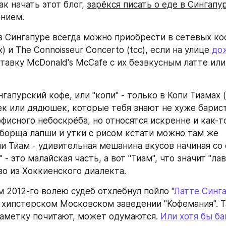
ак начать этот блог, 
зарёкся писать о еде в Сингапу
нием.
в Сингапуре всегда можно приобрести в сетевых ко
x) и The Connoisseur Concerto (tcc), если на улице
 до
тавку McDonald's McCafe с их безвкусным латте или 
апурский кофе, или "копи" - только в Копи Тиамах (w
шек или дядюшек, которые тебя знают не хуже барист
офисного небоскрёба, но относятся искренне и как-т
борща
 лапши и утки с рисом кстати можно там же 
и Тиам - удивительная мешанина вкусов начиная со 
" - это малайская часть, а вот "Тиам", что значит "лавк
во из Хоккиенского диалекта.
м 2012-го волею судеб отхлебнул пойло "
Латте Синг
хипстерском Московском заведении "Кофемания". Так
заметку почитают, может одумаются. 
Или хотя бы бан