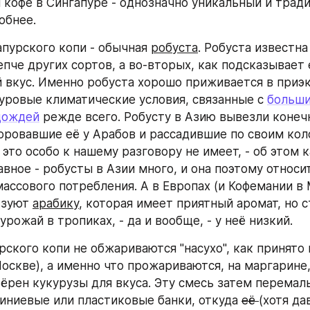
 кофе в Сингапуре - однозначно уникальный и трад
обнее.
апурского копи - обычная 
робуста
. Робуста известна 
пче других сортов, а во-вторых, как подсказывает е
 вкус. Именно робуста хорошо приживается в приэк
суровые климатические условия, связанные с 
больши
дождей
 режде всего. Робусту в Азию вывезли конечн
оровавшие её у Арабов и рассадившие по своим коло
это особо к нашему разговору не имеет, - об этом к
авное - робусты в Азии много, и она поэтому относи
массового потребления. А в Европах (и Кофемании в 
зуют 
арабику
, которая имеет приятный аромат, но с
 урожай в тропиках, - да и вообще, - у неё низкий.
ского копи не обжариваются "насухо", как принято в
оскве), а именно что прожариваются, на маргарине, 
ёрен кукурузы для вкуса. Эту смесь затем перемалы
ниевые или пластиковые банки, откуда 
её 
(хотя да