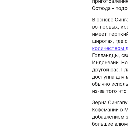
приготовления
Остюда - подр
В основе Синг
во-первых, кре
имеет терпкий
широтах, где 
количеством 
Голландцы, св
Индонезии. Но 
другой раз. Гл
доступна для 
обычно исполь
из-за того что
Зёрна Сингапур
Кофемании в М
добавлением з
большие алюми