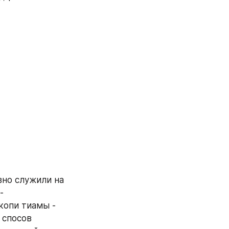
Это связано с тем что во время колонизации Азии, Хайнанцы активно служили на 
 
копи тиамы - 
 спосов 