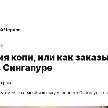
й Чернов
13
я копи, или как заказ
в Сингапуре
страна!
м вместе со мной чашечку утреннего Сингапурского