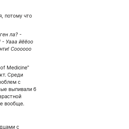
, потому что 
ен ла? - 
 - Уааа йёёоо 
нти! Соооооо 
f Medicine" 
кт. Среди 
облем с 
ые выпивали 6 
зрастной 
фе вообще.
дцами с 