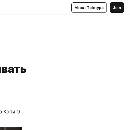
About Teletype
Join
ывать
 Копи О 