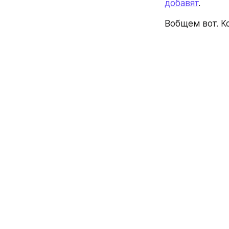
добавят
.
Вобщем вот. К