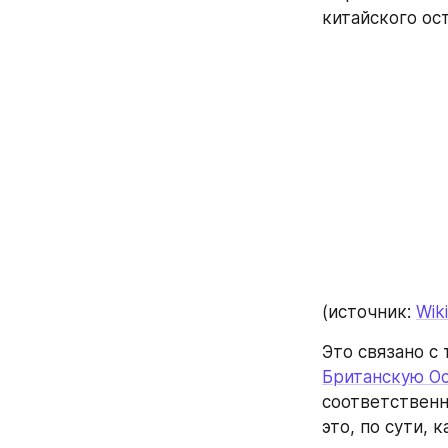
китайского ос
(источник: 
Wik
Британскую О
соответственно
это, по сути, 