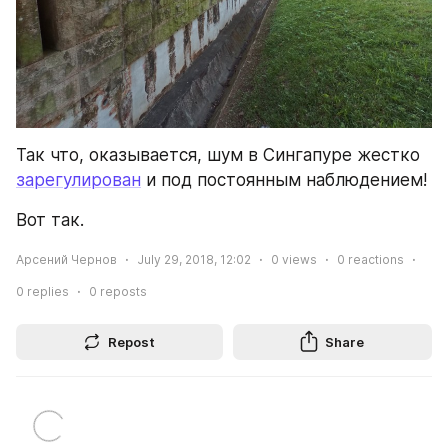
Так что, оказывается, шум в Сингапуре жестко 
зарегулирован
 и под постоянным наблюдением!
Вот так.
Арсений Чернов
July 29, 2018, 12:02
0
views
0
reactions
0
replies
0
reposts
Repost
Share