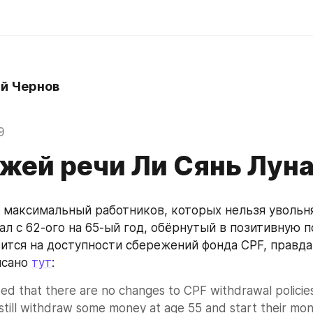
й Чернов
9
ежей речи Ли Сянь Лун
, максимальный работников, которых нельзя увольня
ал с 62-ого на 65-ый год, обёрнутый в позитивную по
зится на доступности сбережений фонда CPF, правда,
сано 
тут
:
ed that there are no changes to CPF withdrawal policies
till withdraw some money at age 55 and start their mon