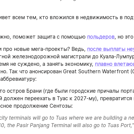
ивет всем тем, кто вложился в недвижимость в под
ожно, поможет защита с помощью 
польдеров
, но эт
 про новые мега-проекты? Ведь, 
после выплаты не
ной железнодорожной магистрали до Куала-Лумпур 
мя не суждено, а занять экономику, 
плавно влетаю
жно. Так что анонсирован Great Southern Waterfront (
 аббревиатуру:
 то остров Брани (где были городские причалы порта
й должен переехать в Туас к 2027-му), превратится 
асное продолжение Сентозы:
city terminals will go to Tuas where we are building a ne
40, the Pasir Panjang Terminal will also go to Tuas Port,