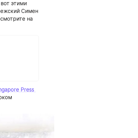
вот этими 
вежский Симен 
смотрите на 
ngapore Press 
оком 