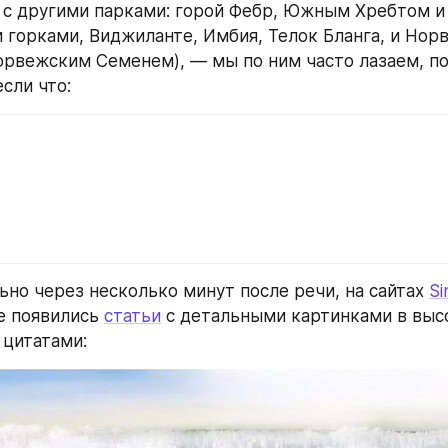
ся с другими парками: горой Фебр, Южным Хребтом и 
 горками, Виджиланте, Имбия, Телок Бланга, и Нор
Норвежским Семенем), — мы по ним часто лазаем, по
сли что:
ьно через несколько минут после речи, на сайтах 
Si
е появились 
статьи
 с детальными картинками в выс
 цитатами: