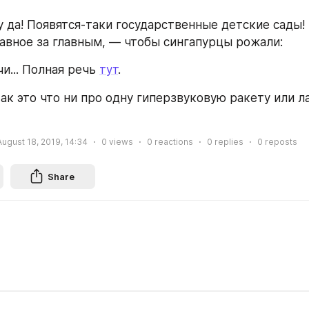
ну да! Появятся-таки государственные детские сады! 
авное за главным, — чтобы сингапурцы рожали:
чи... Полная речь 
тут
.
так это что ни про одну гиперзвуковую ракету или л
August 18, 2019, 14:34
0
views
0
reactions
0
replies
0
reposts
Share