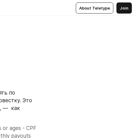
About Teletype
Join
а
ть по 
вестку. Это 
 —  как 
 or ages - CPF 
thly payouts 