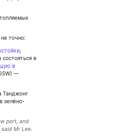
топляемых 
о не точно:
устойки
, 
состояться в 
щую в 
GSW) — 
 Танджонг 
в зелёно-
w port, and 
" said Mr Lee.