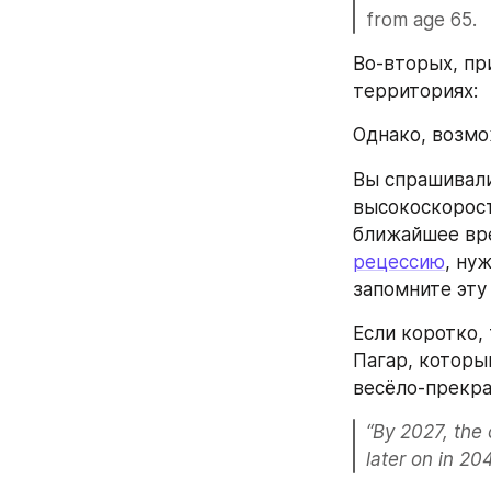
from age 65.
Во-вторых, пр
территориях:
Однако, возм
Вы спрашивали
высокоскорост
ближайшее вре
рецессию
, ну
запомните эту
Если коротко,
Пагар, которы
весёло-прекр
“By 2027, the 
later on in 20