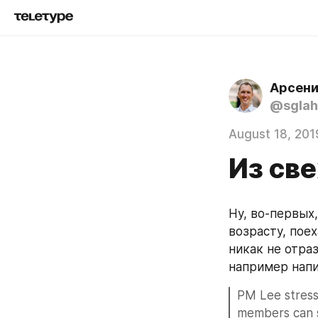
Арсени
@sglah
August 18, 201
Из св
Ну, во-первых
возрасту, поех
никак не отра
например напи
PM Lee stress
members can s