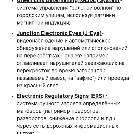
Green Link Determining (GLIDE) System 
- 
система управления "зелёной волной" по 
городским улицам, используя датчики 
магнитной индукции;
Junction Electronic Eyes (J-Eye)
- 
видеонаблюдение и автоматическое 
обнаружение нарушений или столкновений 
на перекрёстках - она же например 
отлавливает нарушителей заезжающих на 
перекрёсток во время затора (так 
называемый выезд на "вафлю") или проезда 
на красный свет.
Electronic Regulatory Signs (ERS) - 
система ручного запрета определённых 
манёвров (например поворотов, 
разворотов, снижение скорости и т.д.) 
через сеть дорожных информационных 
щитов;