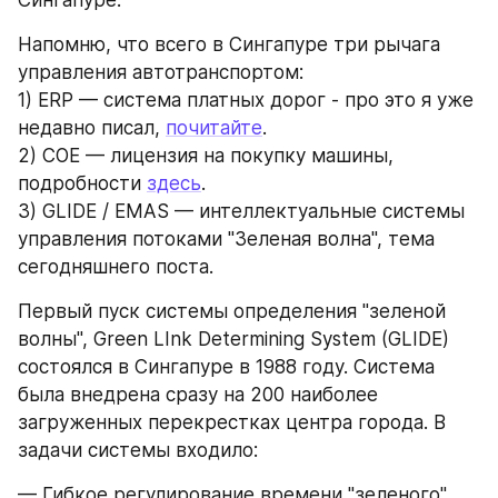
Сингапуре. 
Напомню, что всего в Сингапуре три рычага 
управления автотранспортом:
1) ERP — система платных дорог - про это я уже 
недавно писал, 
почитайте
. 
2) COE — лицензия на покупку машины, 
подробности 
здесь
.
3) GLIDE / EMAS — интеллектуальные системы 
управления потоками "Зеленая волна", тема 
сегодняшнего поста.
Первый пуск системы определения "зеленой 
волны", Green LInk Determining System (GLIDE) 
состоялся в Сингапуре в 1988 году. Система 
была внедрена сразу на 200 наиболее 
загруженных перекрестках центра города. В 
задачи системы входило:
— Гибкое регулирование времени "зеленого" 