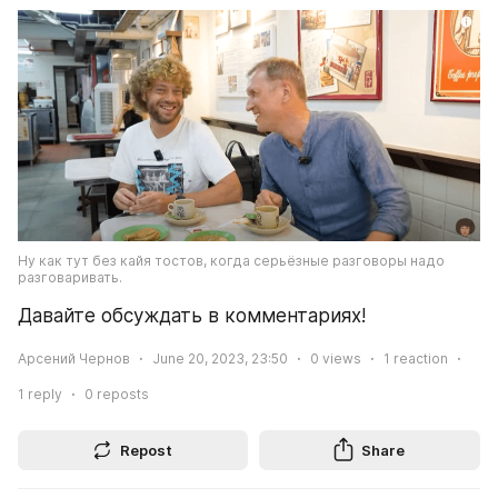
Ну как тут без кайя тостов, когда серьёзные разговоры надо 
разговаривать.
Давайте обсуждать в комментариях!
Арсений Чернов
June 20, 2023, 23:50
0
views
1
reaction
1
reply
0
reposts
Repost
Share