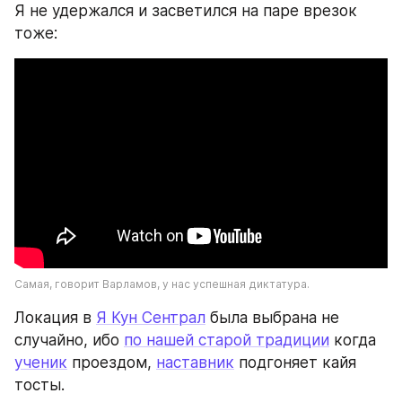
Я не удержался и засветился на паре врезок 
тоже:
Самая, говорит Варламов, у нас успешная диктатура.
Локация в 
Я Кун Сентрал
 была выбрана не 
случайно, ибо 
по нашей старой традиции
 когда 
ученик
 проездом, 
наставник
 подгоняет кайя 
тосты. 