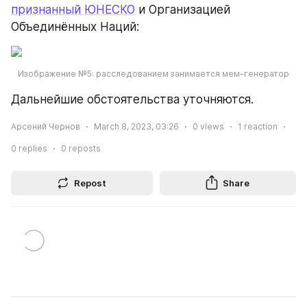
признанный ЮНЕСКО
 и Организацией 
Объединённых Наций:
Изображение №5: расследованием занимается мем-генератор
Дальнейшие обстоятельства уточняются.
Арсений Чернов
March 8, 2023, 03:26
0
views
1
reaction
0
replies
0
reposts
Repost
Share